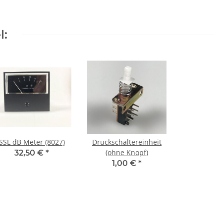
l:
SSL dB Meter (8027)
Druckschaltereinheit
(ohne Knopf)
32,50 €
*
1,00 €
*