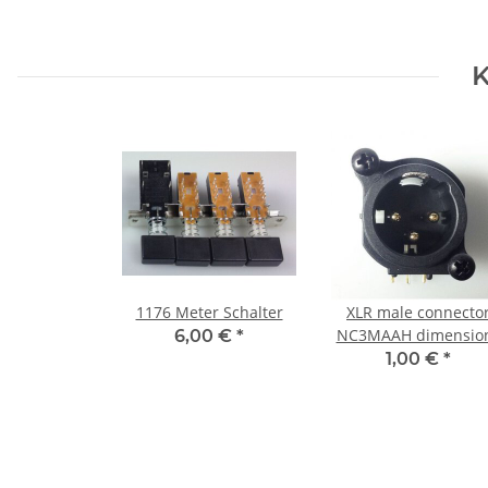
K
1176 Meter Schalter
XLR male connecto
NC3MAAH dimensio
6,00 €
*
(with Screws)
1,00 €
*