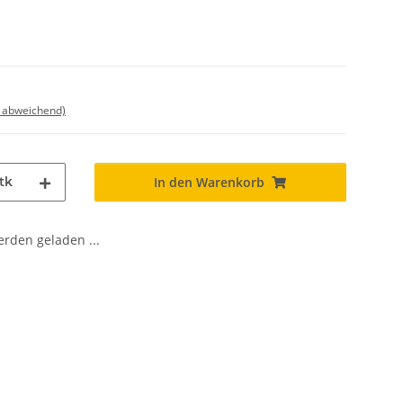
d abweichend)
tk
In den Warenkorb
den geladen ...