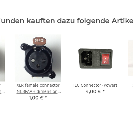
unden kauften dazu folgende Artike
r
XLR female connector
IEC Connector (Power)
ns
NC3FAAH dimensions
4,00 €
*
(with Screws)
1,00 €
*