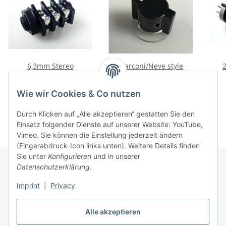
6,3mm Stereo
Marconi/Neve style
2
Einbaubuchse
Drehknopf (schwarz)
1,50 €
*
1,60 €
*
Wie wir Cookies & Co nutzen
Durch Klicken auf „Alle akzeptieren“ gestatten Sie den
Einsatz folgender Dienste auf unserer Website: YouTube,
Vimeo. Sie können die Einstellung jederzeit ändern
(Fingerabdruck-Icon links unten). Weitere Details finden
Sie unter
Konfigurieren
und in unserer
Datenschutzerklärung
.
Informationen
Imprint
|
Privacy
Alle akzeptieren
Gesetzliche Informationen