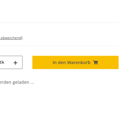
d abweichend)
tk
In den Warenkorb
den geladen ...