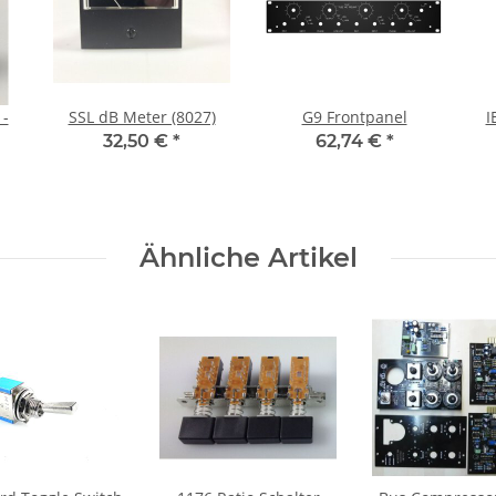
 -
SSL dB Meter (8027)
G9 Frontpanel
I
32,50 €
*
62,74 €
*
Ähnliche Artikel