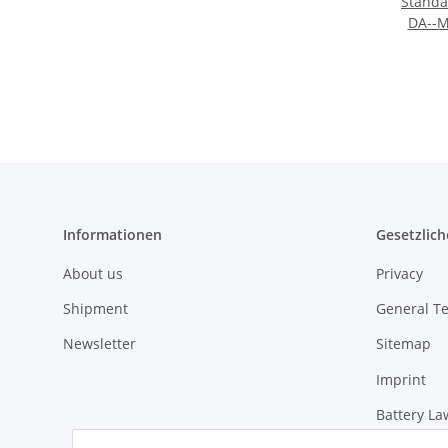
Standa
DA--M
scha
Informationen
Gesetzlich
About us
Privacy
Shipment
General T
Newsletter
Sitemap
Imprint
Battery La