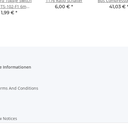
rd Toggle Switch
1176 Ratio Schalter
Bus Compressor
TS-102-F1 6mm
6,00 €
*
41,03 €
ft - flat lever
1,99 €
*
e Informationen
erms And Conditions
w Notices