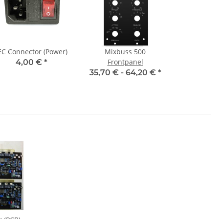
EC Connector (Power)
Mixbuss 500
Frontpanel
4,00 €
*
35,70 € -
64,20 €
*