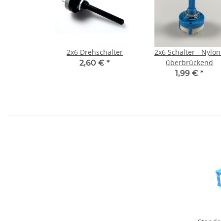
2x6 Drehschalter
2x6 Schalter - Nylon
überbrückend
2,60 €
*
1,99 €
*