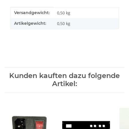
Produkteigenschaft
Wert
Versandgewicht:
0,50 kg
Artikelgewicht:
0,50
kg
Kunden kauften dazu folgende
Artikel: