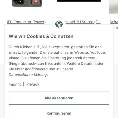
IEC Connector (Power)
Rearpanel 2U Stereo (fits
Scha
only on NRG Case)
8,8m
4,00 €
*
55,55 €
*
Wie wir Cookies & Co nutzen
Durch Klicken auf „Alle akzeptieren“ gestatten Sie den
Einsatz folgender Dienste auf unserer Website: YouTube,
Vimeo. Sie können die Einstellung jederzeit ändern
(Fingerabdruck-Icon links unten). Weitere Details finden
Sie unter
Konfigurieren
und in unserer
Datenschutzerklärung
.
Informationen
Imprint
|
Privacy
Alle akzeptieren
Gesetzliche Informationen
Konfigurieren