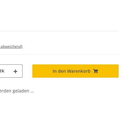
d abweichend)
tk
In den Warenkorb
den geladen ...