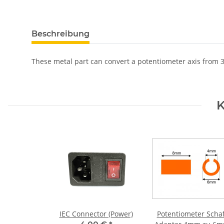
weitere Registerkarten anzeigen
Beschreibung
These metal part can convert a potentiometer axis fro
K
IEC Connector (Power)
Potentiometer Schaf