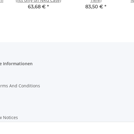
mm
(fits only on NRG Case)
Tiefe)
N
63,68 €
*
83,50 €
*
e Informationen
erms And Conditions
w Notices
on Instructions