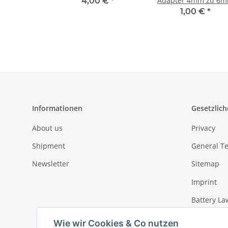
Adapter 4mm zu 6
4,00 €
*
1,00 €
*
Informationen
Gesetzlich
About us
Privacy
Shipment
General T
Newsletter
Sitemap
Imprint
Battery La
Cancellati
Wie wir Cookies & Co nutzen