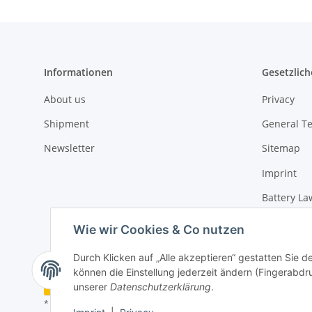
Informationen
Gesetzlich
About us
Privacy
Shipment
General T
Newsletter
Sitemap
Imprint
Battery La
Cancellati
Wie wir Cookies & Co nutzen
Durch Klicken auf „Alle akzeptieren“ gestatten Sie d
können die Einstellung jederzeit ändern (Fingerabdru
Vertrag widerrufen
unserer
Datenschutzerklärung
.
* Alle Preise inkl. gesetzlicher USt., zzgl.
Versand