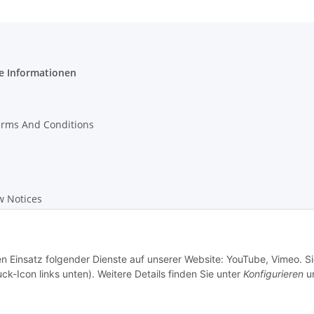
e Informationen
erms And Conditions
w Notices
on Instructions
en Einsatz folgender Dienste auf unserer Website: YouTube, Vimeo. S
ck-Icon links unten). Weitere Details finden Sie unter
Konfigurieren
un