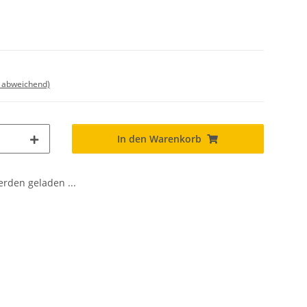
d abweichend)
In den Warenkorb
den geladen ...