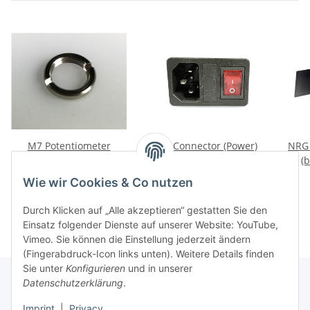
M7 Potentiometer
IEC Connector (Power)
NRG 
Mutter
(
4,00 €
*
1,00 €
*
Wie wir Cookies & Co nutzen
Durch Klicken auf „Alle akzeptieren“ gestatten Sie den
Einsatz folgender Dienste auf unserer Website: YouTube,
Vimeo. Sie können die Einstellung jederzeit ändern
(Fingerabdruck-Icon links unten). Weitere Details finden
Sie unter
Konfigurieren
und in unserer
Datenschutzerklärung
.
Informationen
Imprint
|
Privacy