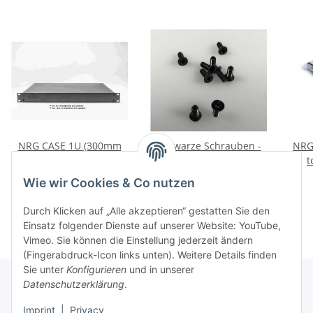
NRG CASE 1U (300mm
Schwarze Schrauben -
NRG 
Tiefe)
Kreuzschlitz Senkkopf
t
M3 x 6mm (10 Stück)
69,81 €
*
1,00 €
*
Wie wir Cookies & Co nutzen
Durch Klicken auf „Alle akzeptieren“ gestatten Sie den
Einsatz folgender Dienste auf unserer Website: YouTube,
Vimeo. Sie können die Einstellung jederzeit ändern
(Fingerabdruck-Icon links unten). Weitere Details finden
Sie unter
Konfigurieren
und in unserer
Datenschutzerklärung
.
Informationen
Imprint
|
Privacy