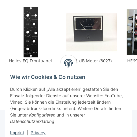
Helios EQ Frontpanel
SSL dB Meter (8027)
HE69
39,00 € -
65,50 €
*
32,50 €
*
Wie wir Cookies & Co nutzen
Durch Klicken auf „Alle akzeptieren“ gestatten Sie den
Einsatz folgender Dienste auf unserer Website: YouTube,
Vimeo. Sie können die Einstellung jederzeit ändern
(Fingerabdruck-Icon links unten). Weitere Details finden
Sie unter
Konfigurieren
und in unserer
Datenschutzerklärung
.
Informationen
Imprint
|
Privacy