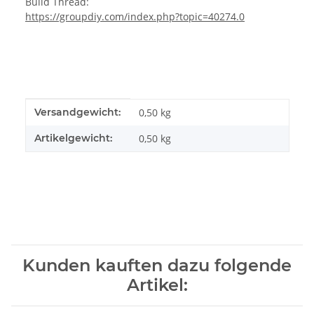
Build Thread:
https://groupdiy.com/index.php?topic=40274.0
Produkteigenschaft
Wert
Versandgewicht:
0,50 kg
Artikelgewicht:
0,50
kg
Kunden kauften dazu folgende
Artikel: